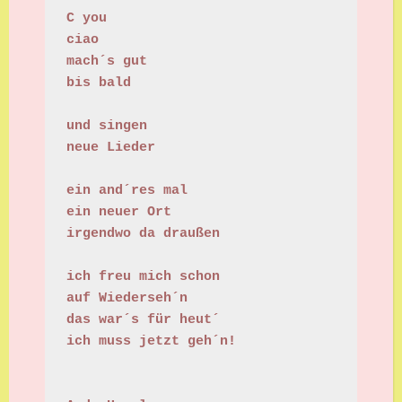
C you
ciao
mach´s gut
bis bald
und singen
neue Lieder
ein and´res mal
ein neuer Ort
irgendwo da draußen
ich freu mich schon
auf Wiederseh´n
das war´s für heut´ 
ich muss jetzt geh´n!