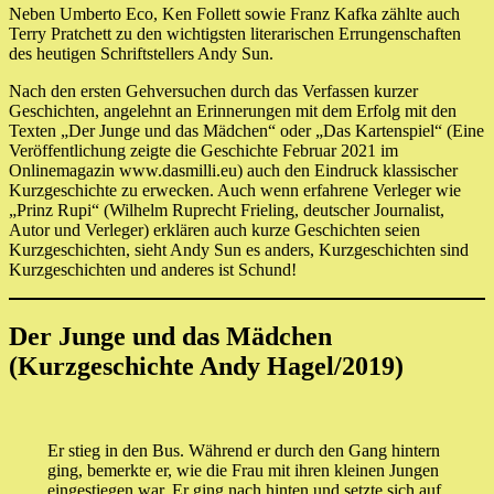
Neben Umberto Eco, Ken Follett sowie Franz Kafka zählte auch
Terry Pratchett zu den wichtigsten literarischen Errungenschaften
des heutigen Schriftstellers Andy Sun.
Nach den ersten Gehversuchen durch das Verfassen kurzer
Geschichten, angelehnt an Erinnerungen mit dem Erfolg mit den
Texten „Der Junge und das Mädchen“ oder „Das Kartenspiel“ (Eine
Veröffentlichung zeigte die Geschichte Februar 2021 im
Onlinemagazin www.dasmilli.eu) auch den Eindruck klassischer
Kurzgeschichte zu erwecken. Auch wenn erfahrene Verleger wie
„Prinz Rupi“ (Wilhelm Ruprecht Frieling, deutscher Journalist,
Autor und Verleger) erklären auch kurze Geschichten seien
Kurzgeschichten, sieht Andy Sun es anders, Kurzgeschichten sind
Kurzgeschichten und anderes ist Schund!
Der Junge und das Mädchen
(Kurzgeschichte Andy Hagel/2019)
Er stieg in den Bus. Während er durch den Gang hintern
ging, bemerkte er, wie die Frau mit ihren kleinen Jungen
eingestiegen war. Er ging nach hinten und setzte sich auf