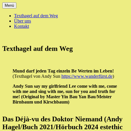
Zum
Menü
Inhalt
springen
Texthagel auf dem Weg
Über uns
Kontakt
texthagel.de
Texthagel auf dem Weg
Mund darf jeden Tag einzeln Be Werten im Leben!
(Texthagel von Andy Sun
https://www.wanderfürst.de
)
Andy Sun say my girlfriend Lee come with me, come
with me and sing with me, sun for you and truth for
me! (Original by Master Yin Bau Yan Bau
/
Meister
Birnbaum und Kirschbaum)
Das Déjà-vu des Doktor Niemand (Andy
Hagel/Buch 2021/Hörbuch 2024 estethic