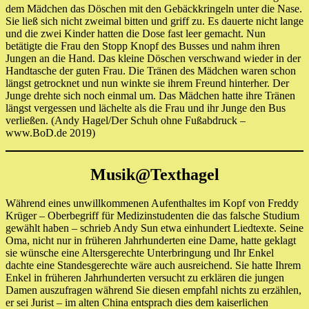
dem Mädchen das Döschen mit den Gebäckkringeln unter die Nase.
Sie ließ sich nicht zweimal bitten und griff zu. Es dauerte nicht lange
und die zwei Kinder hatten die Dose fast leer gemacht. Nun
betätigte die Frau den Stopp Knopf des Busses und nahm ihren
Jungen an die Hand. Das kleine Döschen verschwand wieder in der
Handtasche der guten Frau. Die Tränen des Mädchen waren schon
längst getrocknet und nun winkte sie ihrem Freund hinterher. Der
Junge drehte sich noch einmal um. Das Mädchen hatte ihre Tränen
längst vergessen und lächelte als die Frau und ihr Junge den Bus
verließen. (Andy Hagel/Der Schuh ohne Fußabdruck –
www.BoD.de 2019)
Musik@Texthagel
Während eines unwillkommenen Aufenthaltes im Kopf von Freddy
Krüger – Oberbegriff für Medizinstudenten die das falsche Studium
gewählt haben – schrieb Andy Sun etwa einhundert Liedtexte. Seine
Oma, nicht nur in früheren Jahrhunderten eine Dame, hatte geklagt
sie wünsche eine Altersgerechte Unterbringung und Ihr Enkel
dachte eine Standesgerechte wäre auch ausreichend. Sie hatte Ihrem
Enkel in früheren Jahrhunderten versucht zu erklären die jungen
Damen auszufragen während Sie diesen empfahl nichts zu erzählen,
er sei Jurist – im alten China entsprach dies dem kaiserlichen