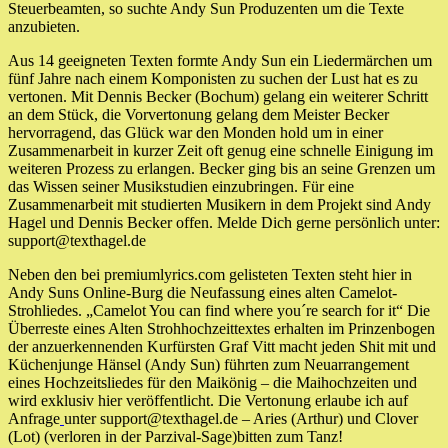
Steuerbeamten, so suchte Andy Sun Produzenten um die Texte
anzubieten.
Aus 14 geeigneten Texten formte Andy Sun ein Liedermärchen um
fünf Jahre nach einem Komponisten zu suchen der Lust hat es zu
vertonen. Mit Dennis Becker (Bochum) gelang ein weiterer Schritt
an dem Stück, die Vorvertonung gelang dem Meister Becker
hervorragend, das Glück war den Monden hold um in einer
Zusammenarbeit in kurzer Zeit oft genug eine schnelle Einigung im
weiteren Prozess zu erlangen. Becker ging bis an seine Grenzen um
das Wissen seiner Musikstudien einzubringen. Für eine
Zusammenarbeit mit studierten Musikern in dem Projekt sind Andy
Hagel und Dennis Becker offen. Melde Dich gerne persönlich unter:
support@texthagel.de
Neben den bei premiumlyrics.com gelisteten Texten steht hier in
Andy Suns Online-Burg die Neufassung eines alten Camelot-
Strohliedes. „Camelot You can find where you´re search for it“ Die
Überreste eines Alten Strohhochzeittextes erhalten im Prinzenbogen
der anzuerkennenden Kurfürsten Graf Vitt macht jeden Shit mit und
Küchenjunge Hänsel (Andy Sun) führten zum Neuarrangement
eines Hochzeitsliedes für den Maikönig – die Maihochzeiten und
wird exklusiv hier veröffentlicht. Die Vertonung erlaube ich auf
Anfrage
unter support@texthagel.de – Aries (Arthur) und Clover
(Lot) (verloren in der Parzival-Sage)bitten zum Tanz!