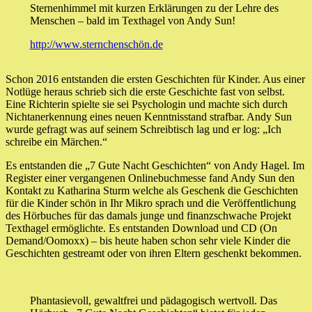
Sternenhimmel mit kurzen Erklärungen zu der Lehre des
Menschen – bald im Texthagel von Andy Sun!
http://www.sternchenschön.de
Schon 2016 entstanden die ersten Geschichten für Kinder. Aus einer
Notlüge heraus schrieb sich die erste Geschichte fast von selbst.
Eine Richterin spielte sie sei Psychologin und machte sich durch
Nichtanerkennung eines neuen Kenntnisstand strafbar. Andy Sun
wurde gefragt was auf seinem Schreibtisch lag und er log: „Ich
schreibe ein Märchen.“
Es entstanden die „7 Gute Nacht Geschichten“ von Andy Hagel. Im
Register einer vergangenen Onlinebuchmesse fand Andy Sun den
Kontakt zu Katharina Sturm welche als Geschenk die Geschichten
für die Kinder schön in Ihr Mikro sprach und die Veröffentlichung
des Hörbuches für das damals junge und finanzschwache Projekt
Texthagel ermöglichte. Es entstanden Download und CD (On
Demand/Oomoxx) – bis heute haben schon sehr viele Kinder die
Geschichten gestreamt oder von ihren Eltern geschenkt bekommen.
Phantasievoll, gewaltfrei und pädagogisch wertvoll. Das