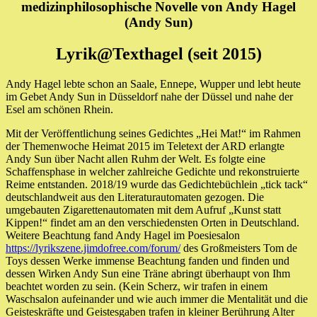
medizinphilosophische Novelle von Andy Hagel
(Andy Sun)
Lyrik@Texthagel (seit 2015)
Andy Hagel lebte schon an Saale, Ennepe, Wupper und lebt heute
im Gebet Andy Sun in Düsseldorf nahe der Düssel und nahe der
Esel am schönen Rhein.
Mit der Veröffentlichung seines Gedichtes „Hei Mat!“ im Rahmen
der Themenwoche Heimat 2015 im Teletext der ARD erlangte
Andy Sun über Nacht allen Ruhm der Welt. Es folgte eine
Schaffensphase in welcher zahlreiche Gedichte und rekonstruierte
Reime entstanden. 2018/19 wurde das Gedichtebüchlein „tick tack“
deutschlandweit aus den Literaturautomaten gezogen. Die
umgebauten Zigarettenautomaten mit dem Aufruf „Kunst statt
Kippen!“ findet am an den verschiedensten Orten in Deutschland.
Weitere Beachtung fand Andy Hagel im Poesiesalon
https://lyrikszene.jimdofree.com/forum/
des Großmeisters Tom de
Toys dessen Werke immense Beachtung fanden und finden und
dessen Wirken Andy Sun eine Träne abringt überhaupt von Ihm
beachtet worden zu sein. (Kein Scherz, wir trafen in einem
Waschsalon aufeinander und wie auch immer die Mentalität und die
Geisteskräfte und Geistesgaben trafen in kleiner Berührung Alter