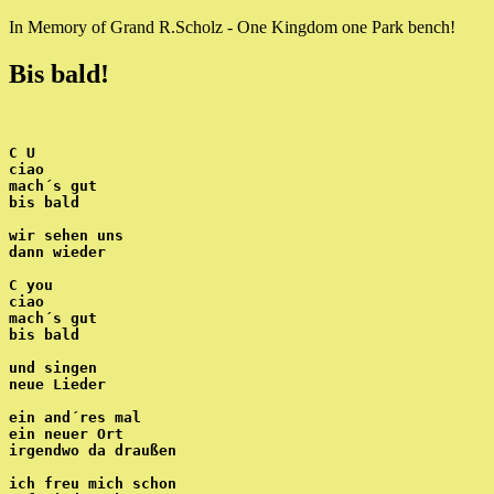
In Memory of Grand R.Scholz - One Kingdom one Park bench!
Bis bald!
C U
ciao
mach´s gut
bis bald
wir sehen uns
dann wieder
C you
ciao
mach´s gut
bis bald
und singen
neue Lieder
ein and´res mal
ein neuer Ort
irgendwo da draußen
ich freu mich schon