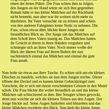
einen der freien Plätze. Die Frau schien ihm zu folgen,
den Jungen an der Hand setzte sie sich ihm gegenüber.
Beinah hätte er das kleine Mädchen auf der Rückbank
nicht bemerkt, nun aber war ihr weinen nicht mehr zu
überhören. Ihr Vater versuchte sie zu trösten und schien
von den anderen Fahrgästen keine Notiz zu nehmen. Die
Frau, schon etwas älter, blickte ihren Jungen mit
freundlichen Blick an. Der Junge sah das Mädchen auf
dem Schoß ihres Vaters traurig an. Das Mädchen hatten
ihr Gesicht in ihrem in ihren Händen vergraben und
schmiegte sich an ihren Vater. Noch immer weilte der
Blick der älteren Frau auf ihrem Buben der nun
nachdenklich einmal das Mädchen und einmal die gute
Frau ansah.
Nun holte sie etwas aus ihrer Tasche. Es schien sich um ein kleines
Döschen zu handeln, welches sie nun dem Jungen reichte. Dieser
öffnete den Deckel und es kamen kleine Gebäckkringel zum
Vorschein, die er sich mit einem verschmitzten Grinsen in den Mund
schob. Die Frau blickte ihn weiter freundlich an und das kleine
Mädchen sah schluchzend zu ihm. Ihre Neugier schien geweckt,
denn nun wischte sie sich die kleinen Tränen aus den Augen. Der
Junge blickte auf. Seine Augen funkelten und blinzelten und das
kleine Mädchen erwiderte den Blick. Nun hielt der kleine Junge