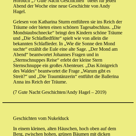
Hörbuch „7 Gute Nacht Geschichten“ bietet für jeden
Abend der Woche eine neue Geschichte von Andy
Hagel.
Gelesen von Katharina Sturm entführen sie ins Reich der
Träume oder bieten einen schönen Tagesabschluss. „Die
Mondstaubschnecke“ bringt den Kindern schöne Träume
und „Die Schlafliedflöte“ spielt wie von allein die
bekannten Schlaflieder. In „Wie die Sonne den Mond
suchte“ erzählt die Eule eine alte Sage. „Der Mond am
Abend“ beantwortet Johannes Fragen und in
„Sternschnuppes Reise“ erlebt der kleine Stern
Sternschnuppe ein großes Abenteuer. „Das Königreich
des Waldes“ beantwortet die Frage „Warum gibt es
Streit?“ und „Die Traumtänzerin“ entführt die Ballerina
Anna ins Reich der Träume.
(7 Gute Nacht Geschichten/Andy Hagel – 2019)
Geschichten vom Nukelduck
In einem kleinen, alten Häuschen, hoch oben auf dem
Berg, zwischen hohen, grünen Bäumen mit dicken