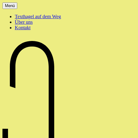
Zum
Menü
Inhalt
springen
Texthagel auf dem Weg
Über uns
Kontakt
texthagel.de