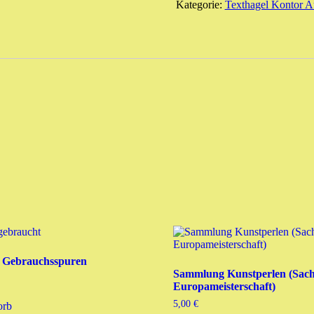
klein
Kategorie:
Texthagel Kontor A
-1cm
ca)
Menge
t Gebrauchsspuren
Sammlung Kunstperlen (Sach
Europameisterschaft)
5,00
€
orb