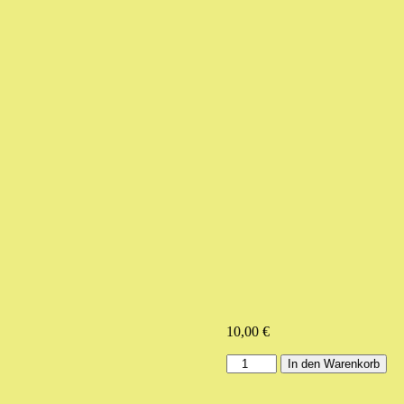
10,00
€
Anhänger
In den Warenkorb
LUCK
(sehr