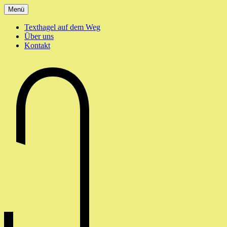
Zum
Menü
Inhalt
springen
Texthagel auf dem Weg
Über uns
Kontakt
texthagel.de