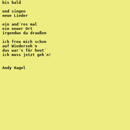
bis bald
und singen
neue Lieder
ein and´res mal
ein neuer Ort
irgendwo da draußen
ich freu mich schon
auf Wiederseh´n
das war´s für heut´ 
ich muss jetzt geh´n!
Andy Hagel