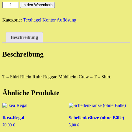
Crew-
In den Warenkorb
T-
Shirt
Rhein
Kategorie:
Texthagel Kontor Auflösung
Ruhr
Reggae
2009
Beschreibung
oder
2010
Menge
Beschreibung
T – Shirt Rhein Ruhr Reggae Mühlheim Crew – T – Shirt.
Ähnliche Produkte
Ikea-Regal
Schellenkränze (ohne Bälle)
70,00
€
5,00
€