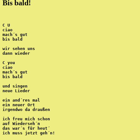
Bis bald!
C U
ciao
mach´s gut
bis bald
wir sehen uns
dann wieder
C you
ciao
mach´s gut
bis bald
und singen
neue Lieder
ein and´res mal
ein neuer Ort
irgendwo da draußen
ich freu mich schon
auf Wiederseh´n
das war´s für heut´ 
ich muss jetzt geh´n!