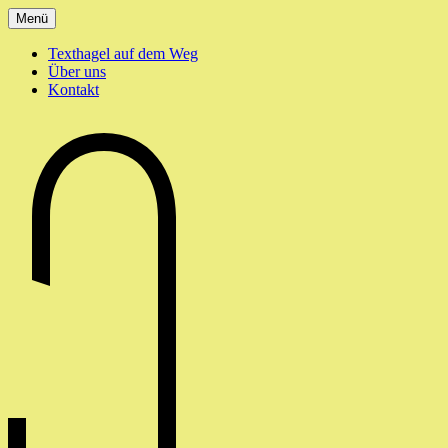
Zum
Menü
Inhalt
springen
Texthagel auf dem Weg
Über uns
Kontakt
texthagel.de