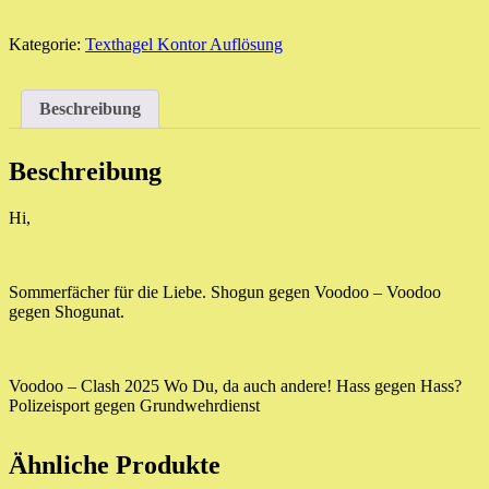
Damenfächer
für
den
Kategorie:
Texthagel Kontor Auflösung
Sommer
Menge
Beschreibung
Beschreibung
Hi,
Sommerfächer für die Liebe. Shogun gegen Voodoo – Voodoo
gegen Shogunat.
Voodoo – Clash 2025 Wo Du, da auch andere! Hass gegen Hass?
Polizeisport gegen Grundwehrdienst
Ähnliche Produkte