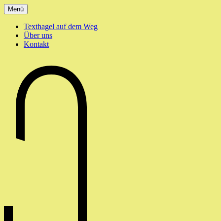
Zum
Menü
Inhalt
springen
Texthagel auf dem Weg
Über uns
Kontakt
texthagel.de