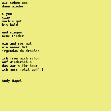
wir sehen uns
dann wieder
C you
ciao
mach´s gut
bis bald
und singen
neue Lieder
ein and´res mal
ein neuer Ort
irgendwo da draußen
ich freu mich schon
auf Wiederseh´n
das war´s für heut´ 
ich muss jetzt geh´n!
Andy Hagel