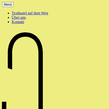
Zum
Menü
Inhalt
springen
Texthagel auf dem Weg
Über uns
Kontakt
texthagel.de