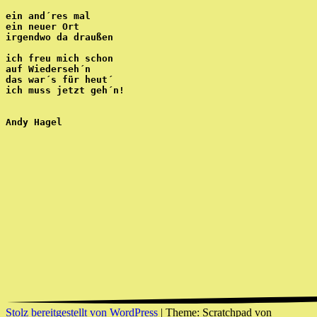
ein and´res mal
ein neuer Ort
irgendwo da draußen
ich freu mich schon
auf Wiederseh´n
das war´s für heut´ 
ich muss jetzt geh´n!
Andy Hagel
Stolz bereitgestellt von WordPress
|
Theme: Scratchpad von