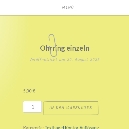
Zum
MENÜ
Inhalt
springen
texthagel.de
Ohrring einzeln
Veröffentlicht am
20. August 2025
5,00
€
Ohrring
IN DEN WARENKORB
einzeln
Menge
Kategorie:
Texthagel Kontor Auflösung