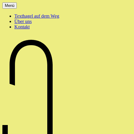
Zum
Menü
Inhalt
springen
Texthagel auf dem Weg
Über uns
Kontakt
texthagel.de