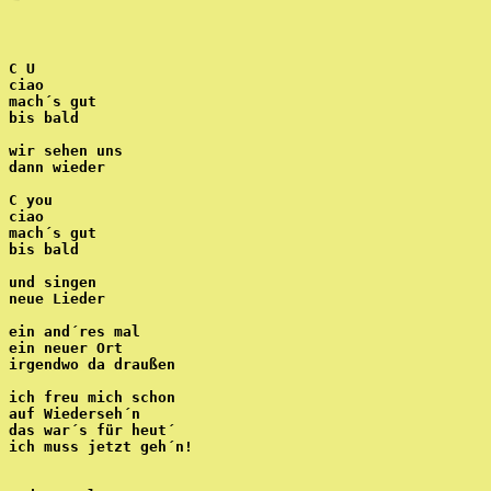
C U
ciao
mach´s gut
bis bald
wir sehen uns
dann wieder
C you
ciao
mach´s gut
bis bald
und singen
neue Lieder
ein and´res mal
ein neuer Ort
irgendwo da draußen
ich freu mich schon
auf Wiederseh´n
das war´s für heut´ 
ich muss jetzt geh´n!