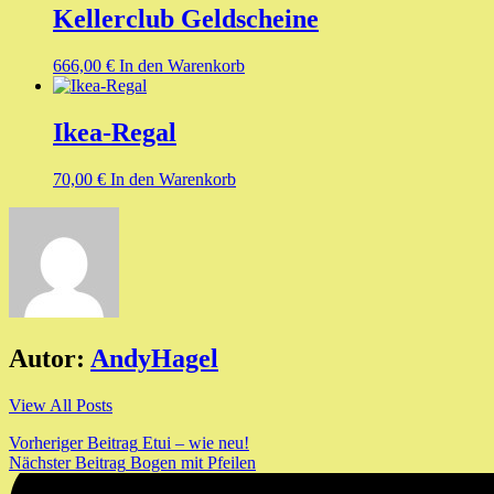
Kellerclub Geldscheine
666,00
€
In den Warenkorb
Ikea-Regal
70,00
€
In den Warenkorb
Autor:
AndyHagel
View All Posts
Beitragsnavigation
Vorheriger Beitrag
Etui – wie neu!
Nächster Beitrag
Bogen mit Pfeilen