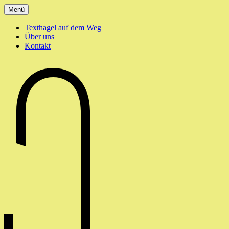
Zum
Menü
Inhalt
springen
Texthagel auf dem Weg
Über uns
Kontakt
texthagel.de