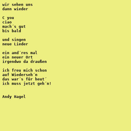
wir sehen uns
dann wieder
C you
ciao
mach´s gut
bis bald
und singen
neue Lieder
ein and´res mal
ein neuer Ort
irgendwo da draußen
ich freu mich schon
auf Wiederseh´n
das war´s für heut´ 
ich muss jetzt geh´n!
Andy Hagel