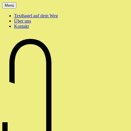
Zum
Menü
Inhalt
springen
Texthagel auf dem Weg
Über uns
Kontakt
texthagel.de