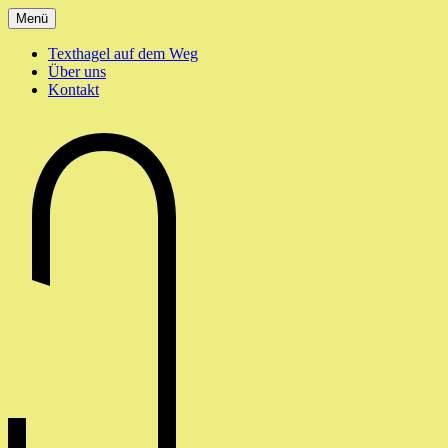
Zum
Menü
Inhalt
springen
Texthagel auf dem Weg
Über uns
Kontakt
texthagel.de