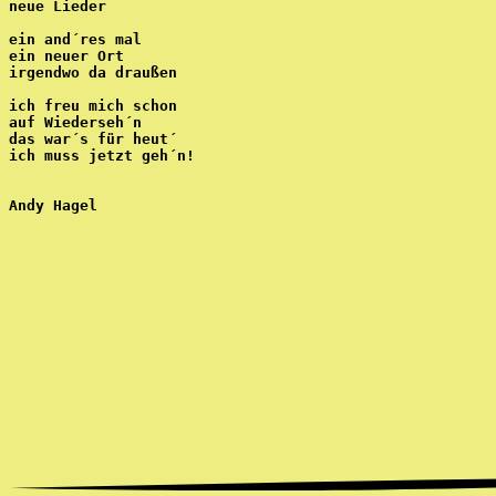
neue Lieder
ein and´res mal
ein neuer Ort
irgendwo da draußen
ich freu mich schon
auf Wiederseh´n
das war´s für heut´ 
ich muss jetzt geh´n!
Andy Hagel