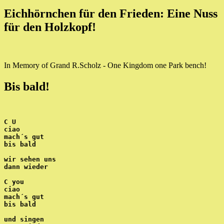
Eichhörnchen für den Frieden: Eine Nuss
für den Holzkopf!
In Memory of Grand R.Scholz - One Kingdom one Park bench!
Bis bald!
C U
ciao
mach´s gut
bis bald
wir sehen uns
dann wieder
C you
ciao
mach´s gut
bis bald
und singen