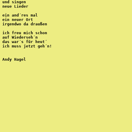
und singen
neue Lieder
ein and´res mal
ein neuer Ort
irgendwo da draußen
ich freu mich schon
auf Wiederseh´n
das war´s für heut´ 
ich muss jetzt geh´n!
Andy Hagel