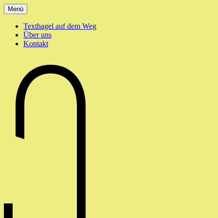
Zum
Menü
Inhalt
springen
Texthagel auf dem Weg
Über uns
Kontakt
texthagel.de