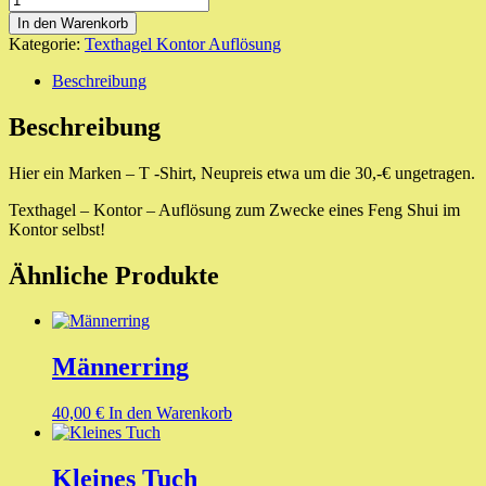
Shirt
In den Warenkorb
Hochwertiger
Kategorie:
Texthagel Kontor Auflösung
oder
Markenbewusstsein
Beschreibung
Menge
Beschreibung
Hier ein Marken – T -Shirt, Neupreis etwa um die 30,-€ ungetragen.
Texthagel – Kontor – Auflösung zum Zwecke eines Feng Shui im
Kontor selbst!
Ähnliche Produkte
Männerring
40,00
€
In den Warenkorb
Kleines Tuch