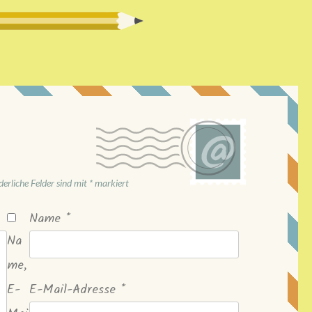
derliche Felder sind mit
*
markiert
Name
*
Na
me,
E-
E-Mail-Adresse
*