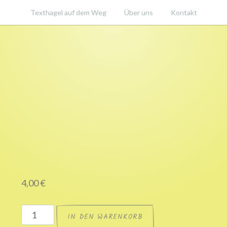
Texthagel auf dem Weg
Über uns
Kontakt
.de
4,00
€
T-
IN DEN WARENKORB