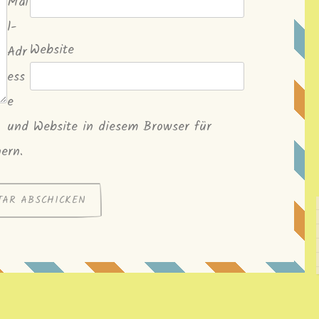
Mai
l-
Website
Adr
ess
e
und Website in diesem Browser für
ern.