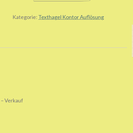
Shirt
mit
Kategorie:
Texthagel Kontor Auflösung
Etikett
Menge
r – Verkauf