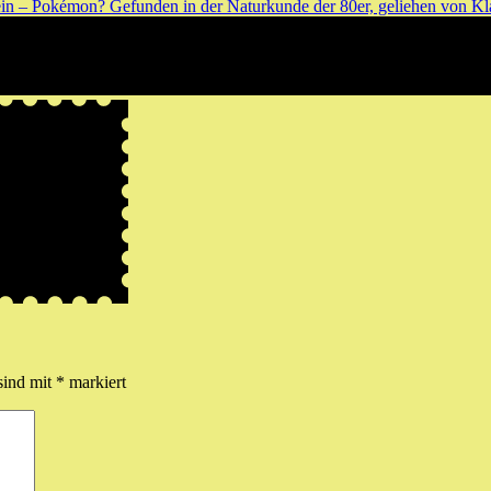
ein – Pokémon? Gefunden in der Naturkunde der 80er, geliehen von Kl
sind mit
*
markiert