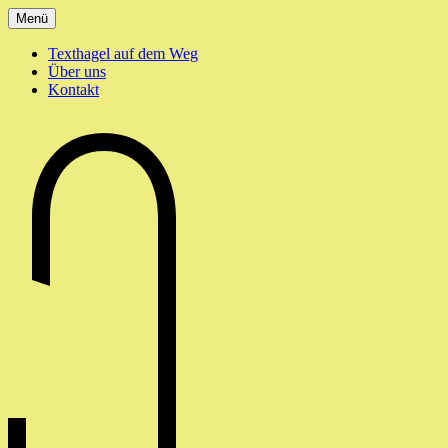
Zum
Menü
Inhalt
springen
Texthagel auf dem Weg
Über uns
Kontakt
texthagel.de