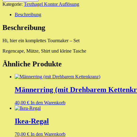
Set
Kategorie:
Texthagel Kontor Auflösung
-
Tour
Beschreibung
de
France
Beschreibung
Vollunteur
Auftakt
Hi, hier ein komplettes Tourmaker – Set
Düsseldorf
2017
Regencape, Mütze, Shirt und kleine Tasche
Menge
Ähnliche Produkte
Männerring (mit Drehbarem Kettenkr
40,00
€
In den Warenkorb
Ikea-Regal
70,00
€
In den Warenkorb